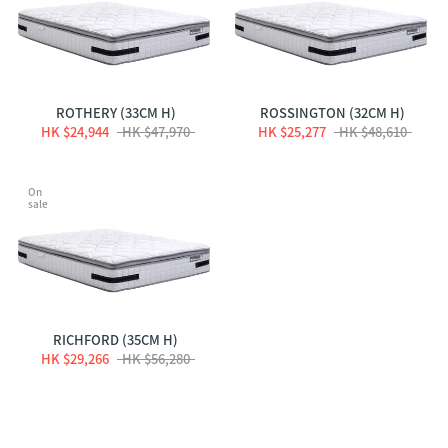
ROTHERY (33CM H)
ROSSINGTON (32CM H)
HK $24,944
HK $47,970
HK $25,277
HK $48,610
On
sale
RICHFORD (35CM H)
HK $29,266
HK $56,280