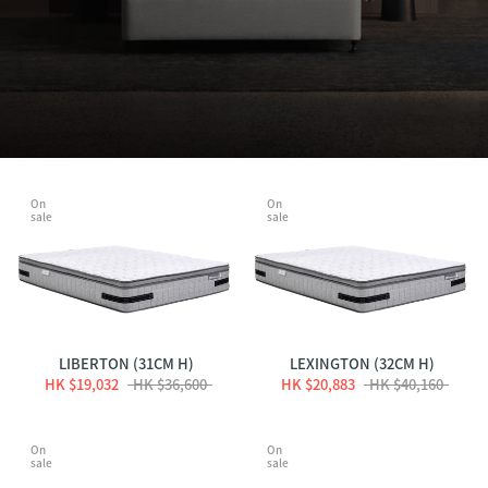
On
On
sale
sale
LIBERTON (31CM H)
LEXINGTON (32CM H)
HK $19,032
HK $36,600
HK $20,883
HK $40,160
On
On
sale
sale