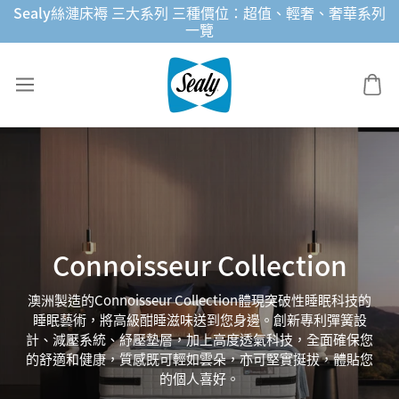
Skip
Sealy絲漣床褥 三大系列 三種價位：超值、輕奢、奢華系列
to
一覽
content
Connoisseur Collection
澳洲製造的Connoisseur Collection體現突破性睡眠科技的
睡眠藝術，將高級酣睡滋味送到您身邊。創新專利彈簧設
計、減壓系統、紓壓墊層，加上高度透氣科技，全面確保您
的舒適和健康，質感既可輕如雲朵，亦可堅實挺拔，體貼您
的個人喜好。